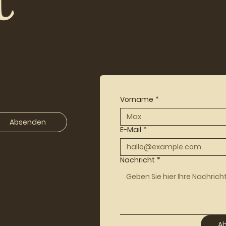
Vorname
*
Absenden
E-Mail
*
Nachricht
*
A