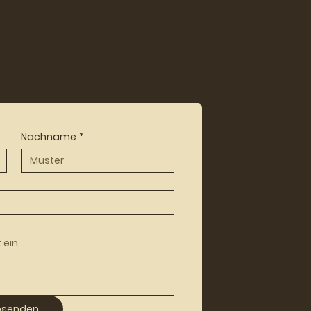
Nachname
*
bsenden