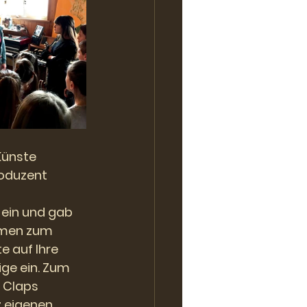
Künste 
roduzent 
 ein und gab 
mmen zum 
e auf Ihre 
ge ein. Zum 
 Claps 
 eigenen 