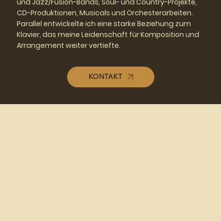
und Jazz/Fusion-Bands, Soul- und Country-Projekte,
CD-Produktionen, Musicals und Orchesterarbeiten.
Parallel entwickelte ich eine starke Beziehung zum
Klavier, das meine Leidenschaft für Komposition und
Arrangement weiter vertiefte.
KONTAKT
Unterricht /
Pädagogik
Ich unterrichte mit einem ganzheitlichen Ansatz: Musik
entsteht nicht nur aus Technik, sondern auch aus