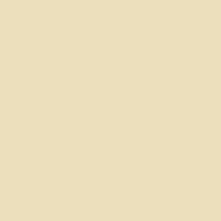
Cairns The Heritage, Appenzell Clanx Festival,
Lichtensteig Choessi Theater, Muri Frischluft Open Air,
Trun Open Air, Degersheim Mammut Festival, Aarau
Tanzfabreak, Flösserplatz, Luzern Bar59, Brugg
Picadilly, Stans Schwybogen, Koprivnica TBC, Zagreb
TBC, Velika Gorica TBC, Rijeka TBC, Jona ZAK, Vevey Le
Veme, Arosa Eden, Solothurn Groovelounge, Bern
Gaskessel, Fribourg XXE,
Gustav
, Basel Parterre, Zürich
Papiersaal, cc hiller collective, Schaffhausen Chäller,
St. Moritz Mulets, St. Gallen Grabenhalle ALBUM RELEASE
PARTY feat. Gustav, Winterthur zimmer 31, Luzern
Bar59, St.Gallen Tonhalle, Kreuzlingen Z88, Buochs
Open Air Saitensprung, Luzern Blue Balls Festival,
Avenches Rock Oz’Arenes, Wetzikon Open Air Schlauer
Bauer, Freiburg/Fribourg Festi’Cheyres, Brugg Open Air
Lauschallee, Zürich EURO 08, Fanmeile, Stans
Chaeslager, Biel/Bienne Baramundo, Arosa Eden,
St.Gallen Kugl, Davos Montanasaal, St.Moritz Hossa Bar,
Buchs Krempel,
Bubble Beats,
Buchs Krempel, Zürich
Moods, Neuchatel Bar King, Freiburg/Fribourg XXE,