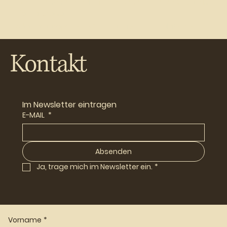
Walo”, Winterthur Musikfestwochen, Open Air St.Gallen,
Piazza Grande…
Add paragraph text. Click “Edit Text” to update the
font, size and more. To change and reuse text themes,
go to Site Styles.
Kontakt
Im Newsletter eintragen
E-MAIL
*
Absenden
Ja, trage mich im Newsletter ein.
*
Vorname
*