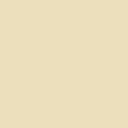
Stein AR Haus Rose, Arosa Eden, Stein AR Haus Rose,
Basel Messeplatz, Stein Haus Rose, Stein AR Haus Rose,
Stein AR Haus Rose,
Sandra Wild
, St.Gallen Tonhalle,
St.Gallen Tonhalle,
The Challenge
, Stein AR Haus Rose,
St.Gallen University of St.Gallen HSG, Stein AR Haus Rose,
Singapore Olympic Village, Singapore Bugis Junction,
Singapore Raffles City,
GEE-K
, Singapore Down Town,
St. Gallen Kulturfestival St. Gallen, Stein AR Haus Rose,
Stein AR Haus Rose, Krummenau Kraftwerk, Zürich
Moods, Kirchberg SG Eintracht, Shanghai Live Garage,
Shanghai Live Bar, Wuxi Live Bar, Kunshan Wheals
Rockbar, Hangzhou 789 Club, Shanghai Jz Music Fest,
Singapore Timbre @ The Substation, Singapore Timbre
@ The Substation,
Marc Sway
, Singapore Timbre @
The Substation, Kuala Lumpur Jam Fest @ Backyard,
Hua Hin Suan Sri, Bangkok Int. Festival of Music & Dance,
Newcastle The View Factory, Brisbane X & Y Bar, Airlie
Beach Beaches, Airlie Beach Beaches, Locarno Funk
Festival, Capella Capella Cultural Centre,
Mr. Ray’s
Class
, Townsville The Court Theatre, Mission Beach
Scotty’s Beach House, Cairns Green Ant Cantina,