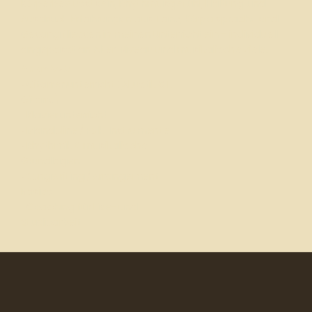
Körperbewusstsein, Rhythmusgefühl, Haltung und
Ausdruck. Erfahrungen aus Tanz, Körpersprache und
Gesang fliessen in meinen Unterricht ein – individuell
angepasst an Alter, Niveau und musikalische Ziele.
Angebot:
• Gitarrenunterricht (Akustik & E-
Gitarre)
• Klavierunterricht
• Mandoline / Folk-Instrumente
• Rhythmik & musikalische
Grundlagen
• Songwriting / Arrangement-
Basics
• Coaching für Live- und
Studioarbeit