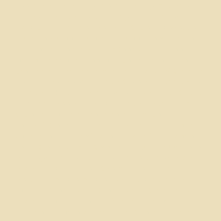
Baden Merkker, Freising Lindenkeller, Zug Chollerhalle,
Festival of Music & Dance – Bangkok, Luzern Bar59,
Jona ZAK, Krummenau Kraftwerk, St.Gallen Barracca,
Zürich Papiersaal, Zurzach Kulturtage, Zagreb the jazz
club, Banja Luka Irishpub, Novi Sad route 66, Budapest
lampas, Vienna unplugged, st.Gallen Klimafestival,
Grabenhalle, Winterthur zimmer 31, Jonschwil Summer
Days Festival, Malans Open Air, Stalder 4, Eschholzmatt
Open Air, Rokin‘ All Over the Far East Tour 09 – AUSTRALIA,
Biel/Bienne Braderie, Herisau Open Air, Zürich Hive Club,
St.Gallen Kugl, Kirchberg Eintracht, Bern Gaskessel,
Rankweil,
Starch
, Altes Kino, Biel blue note club, Aalen
Aalener Jazzfest, Maribor kgb, Dubrovnik klub orlando,
Kastel Stari treci svijet, Sarajevo city pub, Zadar maya
pub, Zagreb the jazz club, Bazenheid openair, Montreux
Montreux Jazz Festival – Stravinski Hall, Zurich
Mascotte, Croatia Croatia Tour 05, Aalen Aalener
Jazzfest, Spain Tour 04 Spain Tour 04, Summer Tour 04
Montreux Jazz, Rock am Weiher Wil, Open Air
Nunningen, Wankdorf Bern, Luzern Sieger “Kleiner Prix