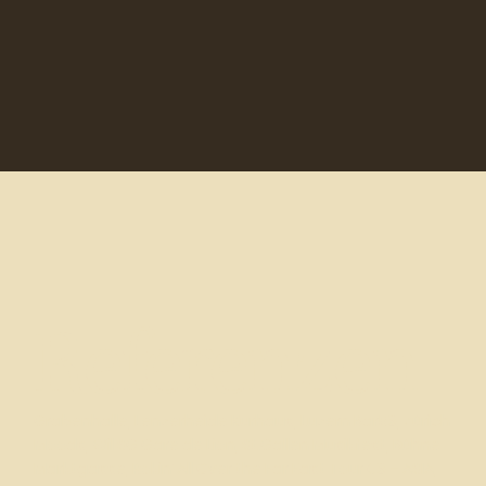
Referenzen
Grabenhalle, Lenzerheide Kurhaus, Luzern Bar59, Zürich
Moods, Wil SG Gare de Lion, St.Gallen Musikfest, Bühne
Marktgasse, Rokin‘ All Over the Far East Tour 09 – ASIA,