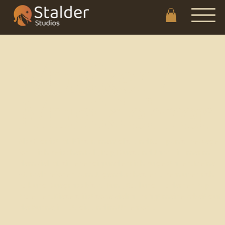
Musiker /
Musiklehrer
Als Gitarrist, Multiinstrumentalist und Komponist bewege
ich mich zwischen Folk, Pop, Blues und Jazz – immer mit
dem Ziel, Musik lebendig und ehrlich zu gestalten. Meine
Wurzeln reichen vom Jugendorchester Luzern über Irish
Folk und Bluegrass bis zu Funk, Soul und modernen Pop-
Projekten. Diese stilistische Vielfalt prägt meine Arbeit auf
der Bühne, im Studio und im Unterricht.