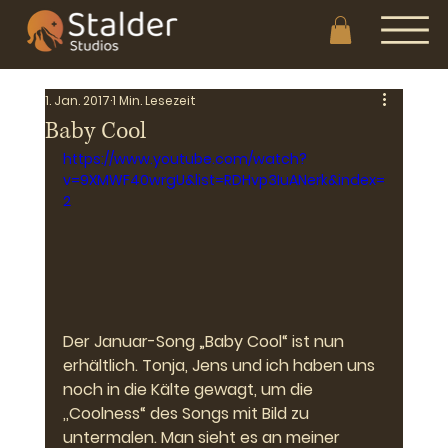
1. Jan. 2017
1 Min. Lesezeit
Baby Cool
https://www.youtube.com/watch?
v=9XMWF40wrgU&list=RDHvp3IuANerk&index=
2
Der Januar-Song „Baby Cool“ ist nun 
erhältlich. Tonja, Jens und ich haben uns 
noch in die Kälte gewagt, um die 
,,Coolness“ des Songs mit Bild zu 
untermalen. Man sieht es an meiner 