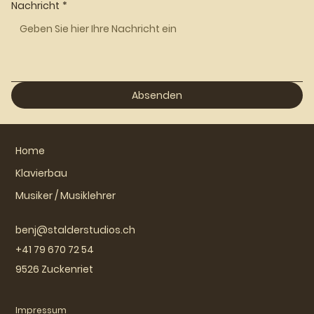
Nachricht
*
Absenden
Home
Klavierbau
Musiker / Musiklehrer
benj@stalderstudios.ch
+41 79 670 72 54
9526 Zuckenriet
Impressum