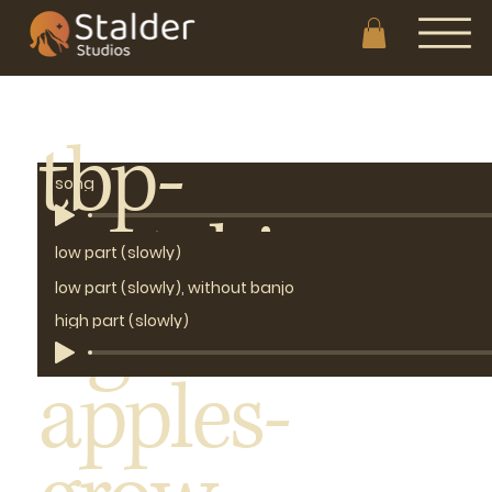
tbp-
song
watchi
song, without banjo
low part (slowly)
low part (slowly), without banjo
ng-the-
high part (slowly)
apples-