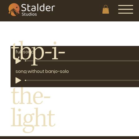
tbp-i-
full song
saw-
song without banjo
song without banjo-solo
the-
light