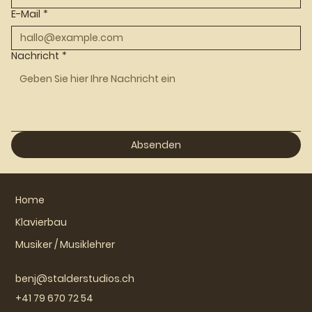
E-Mail
*
Nachricht
*
Absenden
Home
Klavierbau
Musiker / Musiklehrer
benj@stalderstudios.ch
+41 79 670 72 54